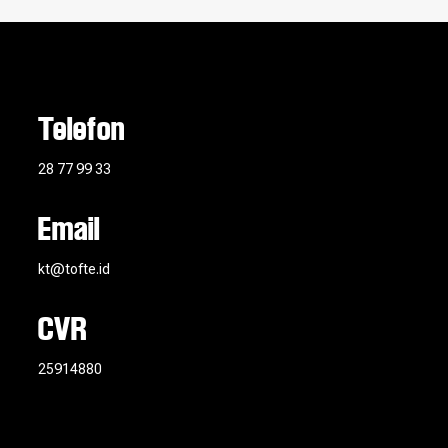
Telefon
28 77 99 33
Email
kt@tofte.id
CVR
25914880