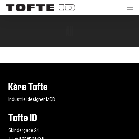
Men
Skip
to
main
All
content
Kåre Tofte
Industriel designer MDD
Tofte ID
Skindergade 24
1159 København K