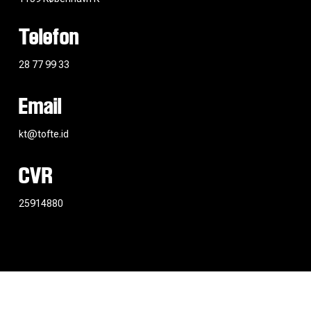
Telefon
28 77 99 33
Email
kt@tofte.id
CVR
25914880