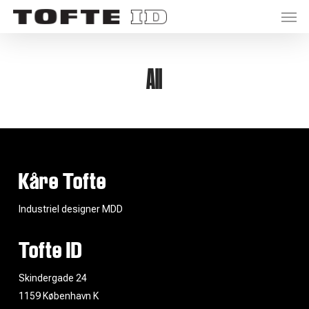
Men
Skip
to
main
content
All
Kåre Tofte
Industriel designer MDD
Tofte ID
Skindergade 24
1159 København K