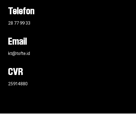
Telefon
28 77 99 33
Email
kt@tofte.id
CVR
25914880