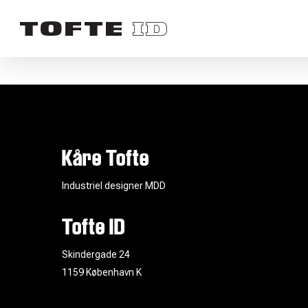
Skip
to
main
content
Kåre Tofte
Industriel designer MDD
Tofte ID
Skindergade 24
1159 København K