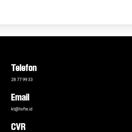
Telefon
28 77 99 33
Email
kt@tofte.id
CVR